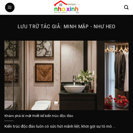
Bỏ
qua
nội
dung
LƯU TRỮ TÁC GIẢ:
MINH MẬP - NHƯ HEO
Khám phá bí mật thiết kế kiến trúc độc đáo
Kiến trúc độc đáo luôn có sức hút mãnh liệt, khơi gợi sự tò mò ...