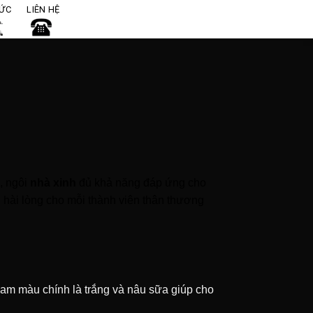
TỨC
LIÊN HỆ
S, ngôi
nhà xinh
đủ khả năng đáp ứng cho
n hài lòng cho mỗi thành viên thân thương
 gam màu chính là trắng và nâu sữa giúp cho