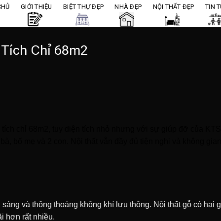
CHỦ
GIỚI THIỆU
BIỆT THỰ ĐẸP
NHÀ ĐẸP
NỘI THẤT ĐẸP
TIN 
 Tích Chỉ 68m2
n tích chỉ 68m2, tuy diện tích nhỏ nhưng với sự giúp đỡ của KT
bà, bố mẹ và 2 con. Nội thất vẫn đầy đủ tiện nghi và không gia
 sáng và thông thoáng không khí lưu thông. Nội thất gỗ có hai
i hơn rất nhiều.