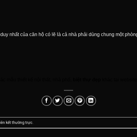
duy nhất của căn hộ có lẽ là cả nhà phải dùng chung một phòng
c mẫu thiết kế nội thất, nhà phố,
biệt thự đẹp
khác tại websit
liên kết thường trực
.