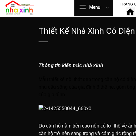
Bỏ
TRANG 
Menu
qua
nội
dung
Thiết Kế Nhà Xinh Có Diện
Thông tin kiến trúc nhà xinh
Mẫu thiết kế nội thất đẹp trong căn hộ có diệ
nhu cầu sống của gia đình 3 thế hệ, gồm ông 
của gia đình.
Do căn hộ nằm trên cao nên có lợi thế về ánh
căn hộ trở nên sang trọng và cảm giác rộng rã