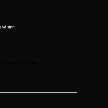
 vệ sinh.
e của
công ty nhà xinh