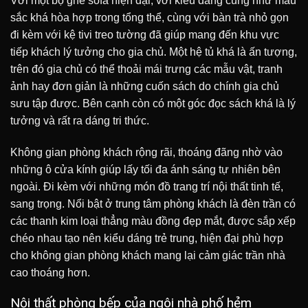
Với một bộ ghế sofa hiện đại, với kiểu dáng cũng như màu
sắc khá hòa hợp trong tổng thể, cùng với bàn trà nhỏ gọn
đi kèm với kệ tivi treo tường đã giúp mang đến khu vực
tiếp khách lý tưởng cho gia chủ.
Một hệ tủ khá là ấn tượng,
trên đó gia chủ có thể thoải mái trưng các mẫu vật, tranh
ảnh hay đơn giản là những cuốn sách do chính gia chủ
sưu tập được. Bên cạnh còn có một góc đọc sách khá là lý
tưởng và rất ra dáng tri thức.
Không gian phòng khách rộng rãi, thoáng đãng nhờ vào
những ô cửa kính giúp lấy tối đa ánh sáng tự nhiên bên
ngoài. Đi kèm với những món đồ trang trí nội thất tinh tế,
sang trọng.
Nổi bật ở trung tâm phòng khách là đèn trần có
các thanh kim loại thẳng màu đồng đẹp mắt, được sắp xếp
chéo nhau tạo nên kiểu dáng trẻ trung, hiện đại phù hợp
cho không gian phòng khách mang lại cảm giác trần nhà
cao thoáng hơn.
Nội thất phòng bếp của ngôi nhà phố hẻm