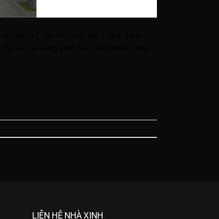
nên bản vẽ căn nhà phố đẹp 4 tầng theo
 thú vị, hãy cùng xem qua mẫu thiết kế
nhà
LIÊN HỆ NHÀ XINH