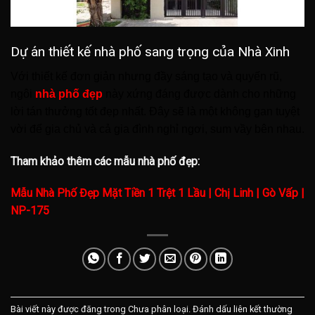
Dự án thiết kế nhà phố sang trọng của Nhà Xinh
Với thiết kế đơn giản nhưng đầy sáng tạo và quyến rũ,
ngôi
nhà phố đẹp
này xứng đáng được dành cho những
lời tán thưởng tốt đẹp nhất. Đây sẽ là một không gan tuyệt
vời để gia chủ và cả gia đình nghỉ ngơi, sum vầy bên nhau.
Tham khảo thêm các mẫu nhà phố đẹp:
Mẫu Nhà Phố Đẹp Mặt Tiền 1 Trệt 1 Lầu | Chị Linh | Gò Vấp |
NP-175
Bài viết này được đăng trong Chưa phân loại. Đánh dấu
liên kết thường