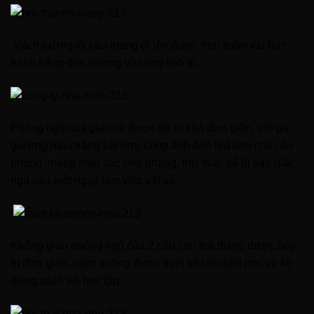
Vách tường từ cầu thang đi lên được treo thêm vài bức
tranh trắng đen nhưng vô cùng tinh tế.
Phòng ngủ của gia chủ được bố trí khá đơn giản, với ga
giường màu trắng kết hợp cùng ánh đèn led làm cho căn
phòng mang màu sắc nhẹ nhàng, thư thái, dễ đi vào giấc
ngủ sau một ngày làm việc vất vả.
Không gian phòng ngủ của 2 cậu con trai được được bày
trí đơn giản, vách tường được thiết kế làm bàn học và kệ
đựng sách vở học tập.