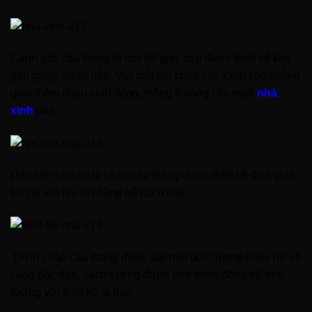
Cạnh gốc cầu thang là nơi để giày dép được thiết kế khá
gọn gàng, ngăn nắp. Với một vài chậu cây xanh cho không
gian thêm phần sinh động, thông thoáng cho ngôi
nhà
xinh
này.
Đối diện bàn ăn là chân cầu thang được thiết kế đơn giản,
tinh tế với tay vịn bằng gỗ cách điệu.
Dưới chân cầu thang được đặt một bức tượng thiếu nữ vô
cùng độc đáo, vách tường được treo thêm đồng hồ treo
tường với thiết kế lạ mắt.