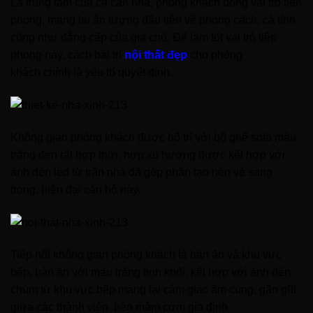
Là trung tâm của cả căn nhà, phòng khách đóng vai trò tiên
phong, mang lại ấn tượng đầu tiên về phong cách, cá tính
cũng như đẳng cấp của gia chủ. Để làm tốt vai trò tiên
phong này, cách bài trí
nội thất đẹp
cho phòng
khách chính là yếu tố quyết định.
Không gian phòng khách được bố trí với bộ ghế sofa màu
trắng đen rất hợp thời, hợp xu hướng được kết hợp với
ánh đèn led từ trần nhà đã góp phần tạo nên vẻ sang
trọng, hiện đại căn hộ này.
Tiếp nối không gian phòng khách là bàn ăn và khu vực
bếp, bàn ăn với màu trắng tinh khôi, kết hợp với ánh đèn
chùm từ khu vực bếp mang lại cảm giác ấm cúng, gần gũi
giữa các thành viên bên mâm cơm gia đình.