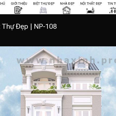
CHỦ
GIỚI THIỆU
BIỆT THỰ ĐẸP
NHÀ ĐẸP
NỘI THẤT ĐẸP
TIN 
t Thự Đẹp | NP-108