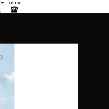
TỨC
LIÊN HỆ