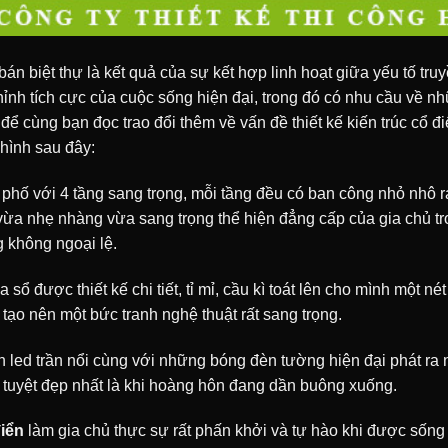
bán biệt thự là kết quả của sự kết hợp linh hoạt giữa yếu tố tr
hỉnh tích cực của cuộc sống hiện đại, trong đó có nhu cầu về n
ể cùng bạn đọc trao đổi thêm về vấn đề thiết kế kiến trúc cổ đi
 hình sau đây:
 phố với 4 tầng sang trọng, mỗi tầng đều có ban công nhỏ nhô 
ừa nhẹ nhàng vừa sang trọng thể hiện đẳng cấp của gia chủ tro
 không ngoại lệ.
sổ được thiết kế chi tiết, tỉ mỉ, cầu kì toát lên cho mình một nét
tạo nên một bức tranh nghệ thuật rất sang trọng.
 led trần nổi cùng với những bóng đèn tường hiện đại phát ra n
 tuyệt đẹp nhất là khi hoàng hôn đang dần buông xuống.
điển
làm gia chủ thực sự rất phấn khởi và tự hào khi được sống 