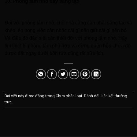
10. Phòng tắm nhỏ đầy sáng tạo
Đối với phòng tắm nhỏ, chủ nhà càng cần phải sáng tạo và
khéo léo trong việc cân nhắc cái gì nên giữ cái gì nên bỏ.
Và điều đó đặc biệt cần thiết đối với phòng tắm nhỏ. Hãy
tìm thiết bị phòng tắm phù hợp và đừng quên hộp chứa đồ
được đặt ngay dưới bồn rửa cũng rất hữu ích.
Bài viết này được đăng trong Chưa phân loại. Đánh dấu
liên kết thường
trực
.