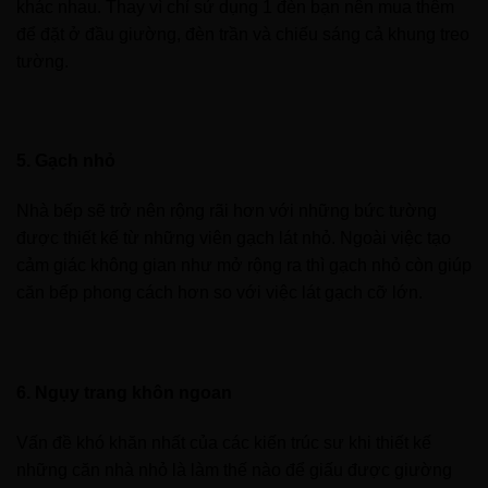
khác nhau. Thay vì chỉ sử dụng 1 đèn bạn nên mua thêm
để đặt ở đầu giường, đèn trần và chiếu sáng cả khung treo
tường.
5. Gạch nhỏ
Nhà bếp sẽ trở nên rộng rãi hơn với những bức tường
được thiết kế từ những viên gạch lát nhỏ. Ngoài việc tạo
cảm giác không gian như mở rộng ra thì gạch nhỏ còn giúp
căn bếp phong cách hơn so với việc lát gạch cỡ lớn.
6. Ngụy trang khôn ngoan
Vấn đề khó khăn nhất của các kiến trúc sư khi thiết kế
những căn nhà nhỏ là làm thế nào để giấu được giường