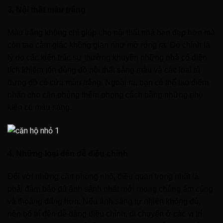
3. Nội thất màu trắng
Màu trắng không chỉ giúp cho nội thất nhà bạn đẹp hơn mà
còn tạo cảm giác không gian như mở rộng ra. Đó chính là
lý do các kiến trúc sư thường khuyên những nhà có diện
tích khiêm tốn dùng đồ nội thất sáng màu và các loại tủ
đựng đồ có cửa màu trắng. Ngoài ra, bạn có thể tạo điểm
nhấn cho căn phòng thêm phong cách bằng những phụ
kiện có màu sáng.
4. Những loại đèn dễ điều chỉnh
Đối với những căn phòng nhỏ, điều quan trọng nhất là
phải đảm bảo đủ ánh sánh nhất mới mong chúng ấm cúng
và thoáng đãng hơn. Nếu ánh sáng tự nhiên không đủ,
nên bố trí đèn dễ dàng điều chỉnh, di chuyển ở các vị trí