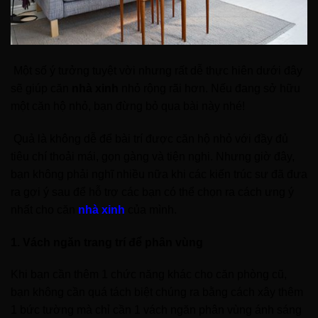
Một số ý tưởng tuyệt vời nhưng rất dễ thực hiên dưới đây
sẽ giúp căn
nhà xinh
nhỏ rộng rãi hơn. Nếu đang sở hữu
một căn hộ nhỏ, bạn đừng bỏ qua bài này nhé!
Quả là không dễ để bài trí được căn hộ nhỏ với đầy đủ
tiêu chí thoải mái, gọn gàng và tiện nghi. Nhưng giờ đây,
bạn không phải nghĩ nhiều nữa khi các kiến trúc sư đã đưa
ra gợi ý sau để hỗ trợ các bạn có thể chọn ra cách ưng ý
nhất cho căn
nhà xinh
của mình.
1. Vách ngăn trang trí để phân vùng
Khi bạn cần thêm 1 chức năng khác cho căn phòng cũ,
bạn không cần quá tách biệt chúng ra bằng cách xây thêm
1 bức tường mà chỉ cần 1 vách ngăn phân vùng ánh sáng