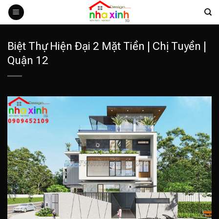
Bỏ
qua
nội
dung
Biệt Thự Hiện Đại 2 Mặt Tiền | Chị Tuyền |
Quận 12