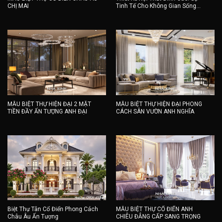
CHỊ MAI
Tinh Tế Cho Không Gian Sống
Thượng Lưu
MẪU BIỆT THỰ HIỆN ĐẠI 2 MẶT
MẪU BIỆT THỰ HIỆN ĐẠI PHONG
TIỀN ĐẦY ẤN TƯỢNG ANH ĐẠI
CÁCH SÂN VƯỜN ANH NGHĨA
Biệt Thự Tân Cổ Điển Phong Cách
MẪU BIỆT THỰ CỔ ĐIỂN ANH
Châu Âu Ấn Tượng
CHIÊU ĐẲNG CẤP SANG TRỌNG