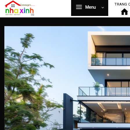
Bỏ
TRANG 
Menu
qua
nội
dung