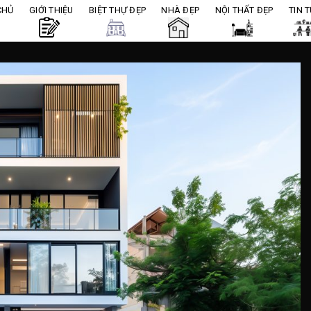
CHỦ
GIỚI THIỆU
BIỆT THỰ ĐẸP
NHÀ ĐẸP
NỘI THẤT ĐẸP
TIN 